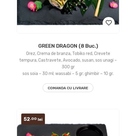
GREEN DRAGON (8 Buc.)
Add
Orez, Crema de branza, Tobiko red, Crevete
to
tempura, Castravete, Avocado, susan, sos unagi –
300 gr
wishlist
sos soia – 30 ml; wassabi – 5 gr; ghimbir – 10 gr.
COMANDA CU LIVRARE
52
.00
lei