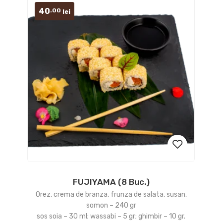
40
.00
lei
FUJIYAMA (8 Buc.)
Add
Orez, crema de branza, frunza de salata, susan,
to
somon – 240 gr
sos soia – 30 ml; wassabi – 5 gr; ghimbir – 10 gr.