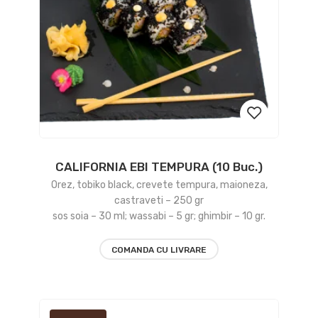
CALIFORNIA EBI TEMPURA (10 Buc.)
Add
Orez, tobiko black, crevete tempura, maioneza,
to
castraveti – 250 gr
sos soia – 30 ml; wassabi – 5 gr; ghimbir – 10 gr.
wishlist
COMANDA CU LIVRARE