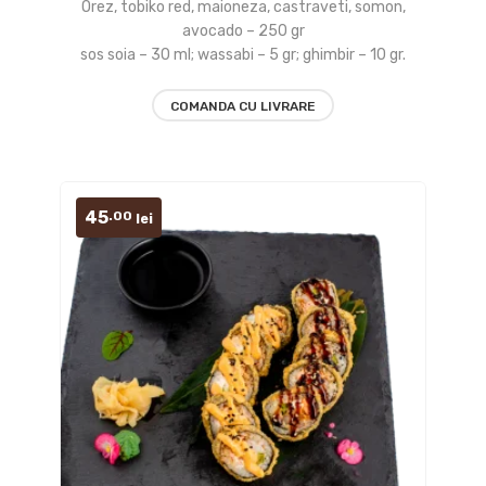
Orez, tobiko red, maioneza, castraveti, somon,
to
avocado – 250 gr
sos soia – 30 ml; wassabi – 5 gr; ghimbir – 10 gr.
wishlist
COMANDA CU LIVRARE
45
.00
lei