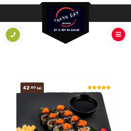
42
.00
lei