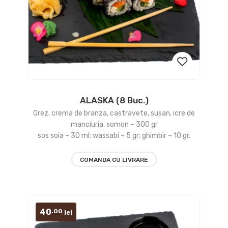
ALASKA (8 Buc.)
Add
Orez, crema de branza, castravete, susan, icre de
to
manciuria, somon – 300 gr
sos soia – 30 ml; wassabi – 5 gr; ghimbir – 10 gr.
wishlist
COMANDA CU LIVRARE
40
.00
lei