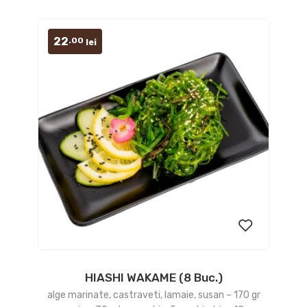
22
.00
lei
HIASHI WAKAME (8 Buc.)
Add
alge marinate, castraveti, lamaie, susan – 170 gr