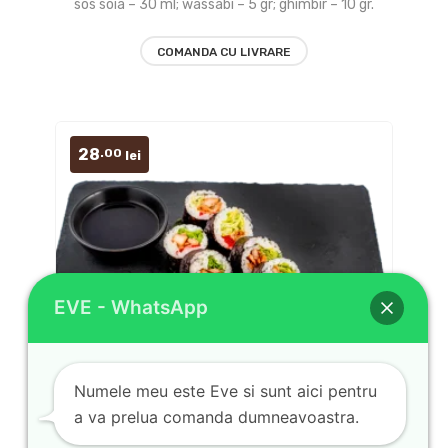
to
sos soia – 30 ml; wassabi – 5 gr; ghimbir – 10 gr.
wishlist
COMANDA CU LIVRARE
28
.00
lei
EVE - WhatsApp
Numele meu este Eve si sunt aici pentru
a va prelua comanda dumneavoastra.