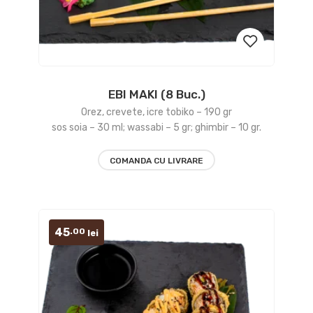
EBI MAKI (8 Buc.)
Add
Orez, crevete, icre tobiko – 190 gr
to
sos soia – 30 ml; wassabi – 5 gr; ghimbir – 10 gr.
wishlist
COMANDA CU LIVRARE
45
.00
lei