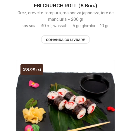
EBI CRUNCH ROLL (8 Buc.)
Add
Orez, crevete tempura, maioneza japoneza, icre de
to
manciuria – 200 gr
sos soia – 30 ml; wassabi – 5 gr; ghimbir – 10 gr.
wishlist
COMANDA CU LIVRARE
23
.00
lei