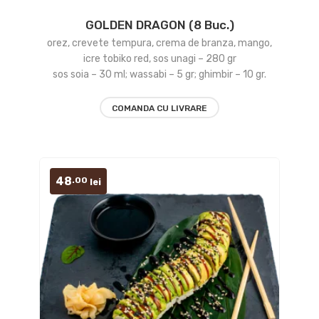
GOLDEN DRAGON (8 Buc.)
Add
orez, crevete tempura, crema de branza, mango,
to
icre tobiko red, sos unagi – 280 gr
sos soia – 30 ml; wassabi – 5 gr; ghimbir – 10 gr.
wishlist
COMANDA CU LIVRARE
48
.00
lei