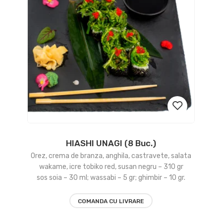
HIASHI UNAGI (8 Buc.)
Add
Orez, crema de branza, anghila, castravete, salata
to
wakame, icre tobiko red, susan negru – 310 gr
sos soia – 30 ml; wassabi – 5 gr; ghimbir – 10 gr.
wishlist
COMANDA CU LIVRARE