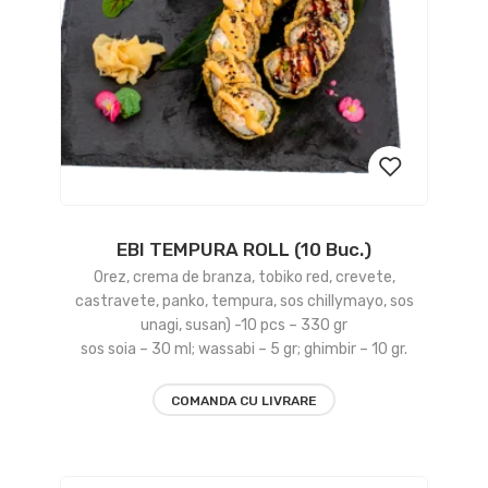
EBI TEMPURA ROLL (10 Buc.)
Add
Orez, crema de branza, tobiko red, crevete,
to
castravete, panko, tempura, sos chillymayo, sos
unagi, susan) -10 pcs – 330 gr
wishlist
sos soia – 30 ml; wassabi – 5 gr; ghimbir – 10 gr.
COMANDA CU LIVRARE