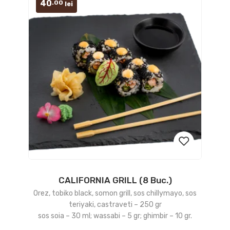
40
.00
lei
CALIFORNIA GRILL (8 Buc.)
Add
Orez, tobiko black, somon grill, sos chillymayo, sos
to
teriyaki, castraveti – 250 gr
sos soia – 30 ml; wassabi – 5 gr; ghimbir – 10 gr.
wishlist