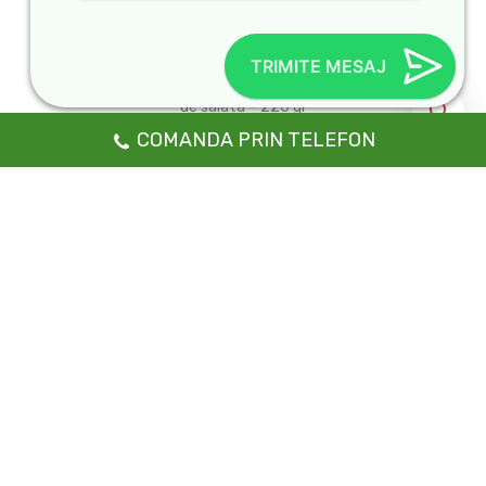
HUSOMAKI GRILL (8 Buc.)
Add
TRIMITE MESAJ
Orez, sos chillymayo, tobiko red, somon grill, frunza
to
de salata – 220 gr
sos soia – 30 ml; wassabi – 5 gr; ghimbir – 10 gr.
COMANDA PRIN TELEFON
wishlist
COMANDA CU LIVRARE
45
.00
lei