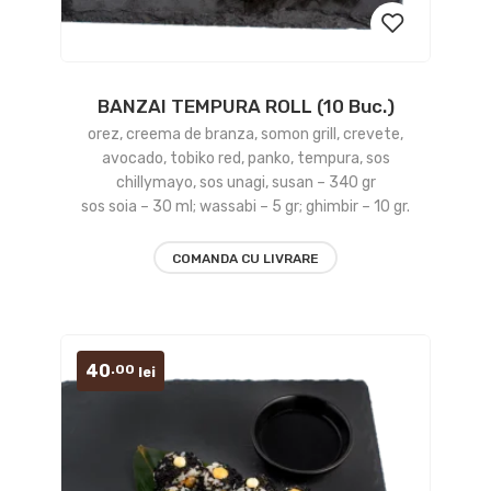
BANZAI TEMPURA ROLL (10 Buc.)
Add
orez, creema de branza, somon grill, crevete,
to
avocado, tobiko red, panko, tempura, sos
chillymayo, sos unagi, susan – 340 gr
wishlist
sos soia – 30 ml; wassabi – 5 gr; ghimbir – 10 gr.
COMANDA CU LIVRARE
40
.00
lei