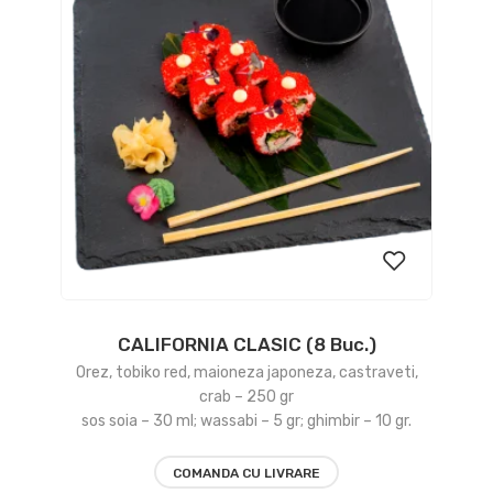
CALIFORNIA CLASIC (8 Buc.)
Add
Orez, tobiko red, maioneza japoneza, castraveti,
to
crab – 250 gr
sos soia – 30 ml; wassabi – 5 gr; ghimbir – 10 gr.
wishlist
COMANDA CU LIVRARE