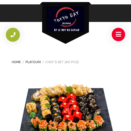
HOME
/
PLATOURI
/
CHEF’S SET (40 PCS)